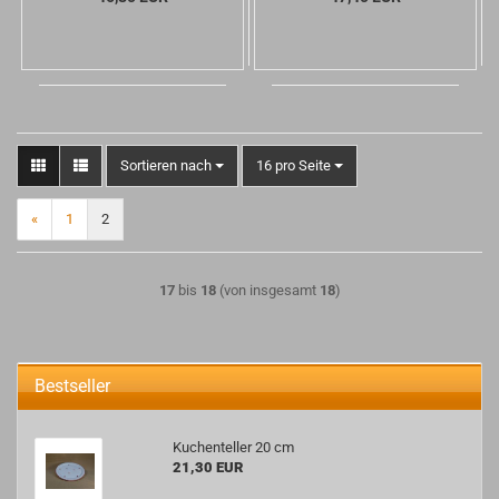
Sortieren nach
pro Seite
Sortieren nach
16 pro Seite
«
1
2
17
bis
18
(von insgesamt
18
)
Bestseller
Kuchenteller 20 cm
21,30 EUR